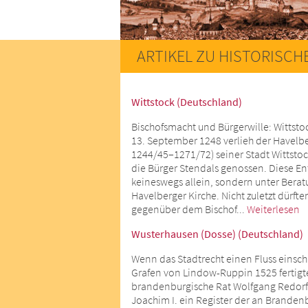
ARTIKEL ZU HISTORISCH
Wittstock (Deutschland)
Bischofsmacht und Bürgerwille: Wittsto
13. September 1248 verlieh der Havelbe
1244/45–1271/72) seiner Stadt Wittstock
die Bürger Stendals genossen. Diese En
keineswegs allein, sondern unter Berat
Havelberger Kirche. Nicht zuletzt dürfte
gegenüber dem Bischof...
Weiterlesen
Wusterhausen (Dosse) (Deutschland)
Wenn das Stadtrecht einen Fluss einsch
Grafen von Lindow-Ruppin 1525 fertigte
brandenburgische Rat Wolfgang Redorf 
Joachim I. ein Register der an Branden