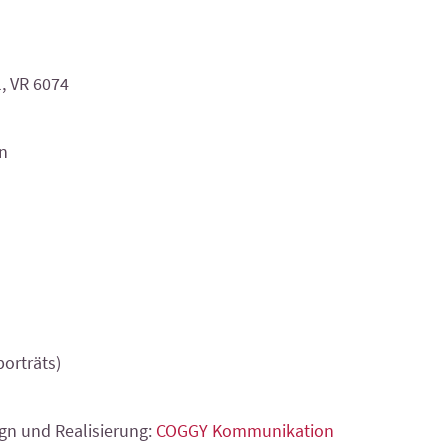
l, VR 6074
n
orträts)
gn und Realisierung:
COGGY Kommunikation