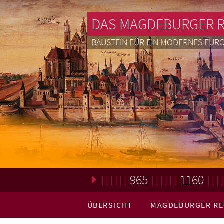
DAS MAGDEBURGER 
BAUSTEIN FÜR EIN MODERNES EUR
965
1160
Loading. Please wait.
ÜBERSICHT
MAGDEBURGER R