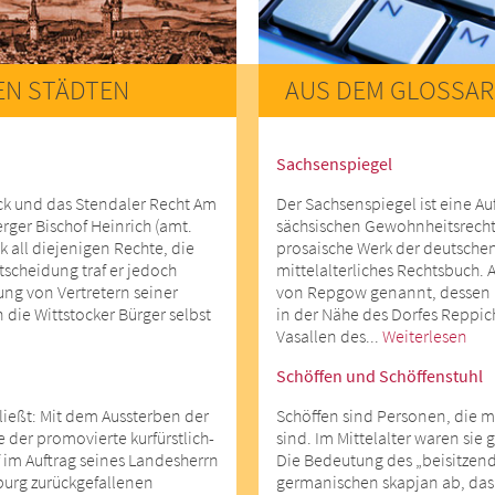
EN STÄDTEN
AUS DEM GLOSSAR
Sachsenspiegel
ck und das Stendaler Recht Am
Der Sachsenspiegel ist eine Au
rger Bischof Heinrich (amt.
sächsischen Gewohnheitsrecht
 all diejenigen Rechte, die
prosaische Werk der deutschen
tscheidung traf er jedoch
mittelalterliches Rechtsbuch. A
ung von Vertretern seiner
von Repgow genannt, dessen Fa
n die Wittstocker Bürger selbst
in der Nähe des Dorfes Reppic
Vasallen des...
Weiterlesen
Schöffen und Schöffenstuhl
ließt: Mit dem Aussterben der
Schöffen sind Personen, die m
 der promovierte kurfürstlich-
sind. Im Mittelalter waren sie 
im Auftrag seines Landesherrn
Die Bedeutung des „beisitzende
burg zurückgefallenen
germanischen skapjan ab, das