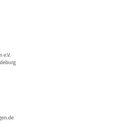
 e.V.
gdeburg
ngen.de